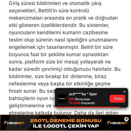
Giriş süresi bildirimleri ve otomatik çıkış
seçenekleri, Bettilt’in süre kontrolü
mekanizmaları arasında en pratik ve doğrudan
etki gösteren özelliklerdendir. Bu sistemler,
oyuncuların kendilerini kumarın cazibesine
teslim olup sürenin nasıl işlediğini unutmalarını
engellemek için tasarlanmıştır. Belirli bir süre
boyunca faal bir şekilde kumar oynadıktan
sonra, platform size bir mesaj yollayarak ne
kadar süredir çevrimiçi olduğunuzu hatırlatır. Bu
bildirimler, size bırakıp bir dinlenme, biraz
nefeslenme veya başka bir etkinliğe geçme
fırsatı sunar. Bu sade fakat tesirli uyarı,
bahisçilerin oyun rutinleri hakkında farkındalık
geliştirmelerine ve vakitlerini daha dikkatli idare
etmelerine katkıda bulunur. Daha da ileri giden
×
otomatik çıkış özelliği ise, tespit ettiğiniz bir
seans zamanı dolduğunda profilinizden