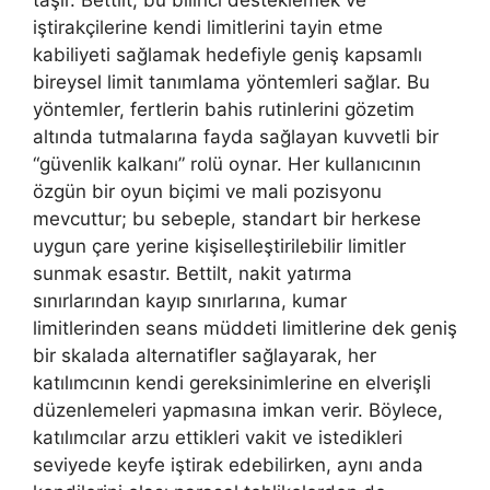
taşır. Bettilt, bu bilinci desteklemek ve
iştirakçilerine kendi limitlerini tayin etme
kabiliyeti sağlamak hedefiyle geniş kapsamlı
bireysel limit tanımlama yöntemleri sağlar. Bu
yöntemler, fertlerin bahis rutinlerini gözetim
altında tutmalarına fayda sağlayan kuvvetli bir
“güvenlik kalkanı” rolü oynar. Her kullanıcının
özgün bir oyun biçimi ve mali pozisyonu
mevcuttur; bu sebeple, standart bir herkese
uygun çare yerine kişiselleştirilebilir limitler
sunmak esastır. Bettilt, nakit yatırma
sınırlarından kayıp sınırlarına, kumar
limitlerinden seans müddeti limitlerine dek geniş
bir skalada alternatifler sağlayarak, her
katılımcının kendi gereksinimlerine en elverişli
düzenlemeleri yapmasına imkan verir. Böylece,
katılımcılar arzu ettikleri vakit ve istedikleri
seviyede keyfe iştirak edebilirken, aynı anda