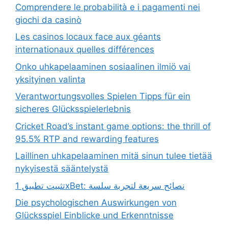
Comprendere le probabilità e i pagamenti nei
giochi da casinò
Les casinos locaux face aux géants
internationaux quelles différences
Onko uhkapelaaminen sosiaalinen ilmiö vai
yksityinen valinta
Verantwortungsvolles Spielen Tipps für ein
sicheres Glücksspielerlebnis
Cricket Road’s instant game options: the thrill of
95.5% RTP and rewarding features
Laillinen uhkapelaaminen mitä sinun tulee tietää
nykyisestä sääntelystä
تثبيت تطبيق 1xBet: نصائح سريعة لتجربة سلسة
Die psychologischen Auswirkungen von
Glücksspiel Einblicke und Erkenntnisse