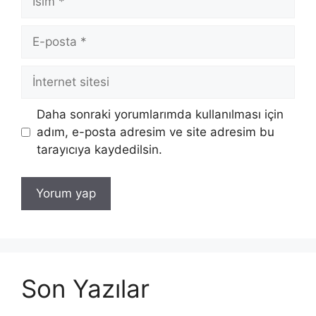
E-
posta
İnternet
sitesi
Daha sonraki yorumlarımda kullanılması için
adım, e-posta adresim ve site adresim bu
tarayıcıya kaydedilsin.
Son Yazılar